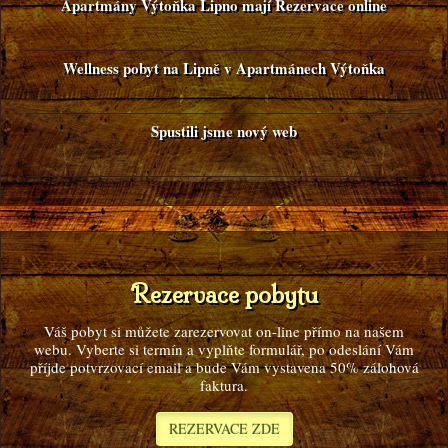
Apartmány Výtoňka Lipno mají Rezervace online
Wellness pobyt na Lipně v Apartmánech Výtoňka
Spustili jsme nový web
Rezervace pobytu
Váš pobyt si můžete zarezervovat on-line přímo na našem
webu. Vyberte si termín a vyplňte formulář, po odeslání Vám
příjde potvrzovací email a bude Vám vystavena 50% zálohová
faktura.
REZERVACE ZDE