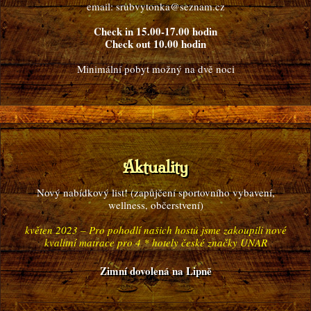
email: srubvytonka@seznam.cz
Check in 15.00-17.00 hodin
Check out 10.00 hodin
Minimální pobyt možný na dvě noci
Aktuality
Nový
nabídkový list
! (zapůjčení sportovního vybavení,
wellness, občerstvení)
květen 2023 – Pro pohodlí našich hostů jsme zakoupili nové
kvalitní matrace pro 4 * hotely české značky UNAR
Zimní dovolená na Lipně