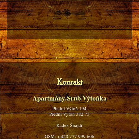
Kontakt
Apartmány-Srub Výtoňka
Přední Výtoň 194
Přední Výtoň 382 73
Radek Šnajdr
GSM: + 420 777 999 606